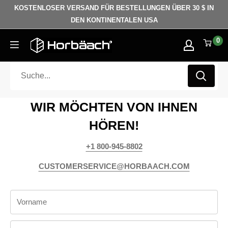
Direkt zum Inhalt
KOSTENLOSER VERSAND FÜR BESTELLUNGEN ÜBER 30 $ IN
DEN KONTINENTALEN USA
0
Horbäach
WIR MÖCHTEN VON IHNEN
HÖREN!
+1 800-945-8802
CUSTOMERSERVICE@HORBAACH.COM
Vorname
Fill this input with your name