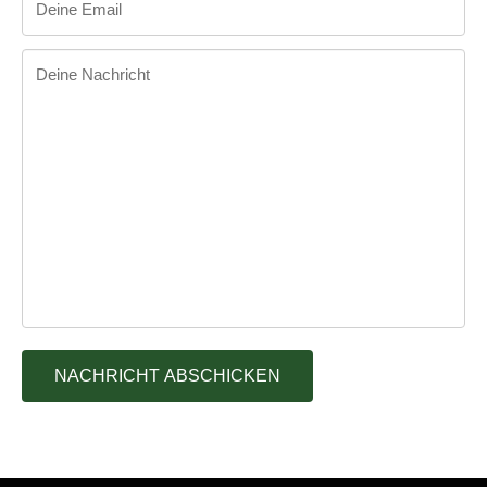
Deine Email
Fill this input with your email
Deine Nachricht
Fill this input with your message
NACHRICHT ABSCHICKEN